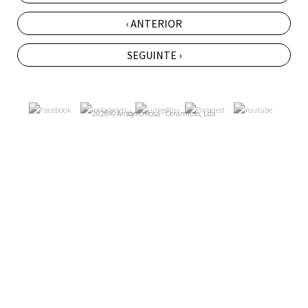
‹ ANTERIOR
SEGUINTE ›
2026 © António Rosa - Cerâmicas, Lda
by