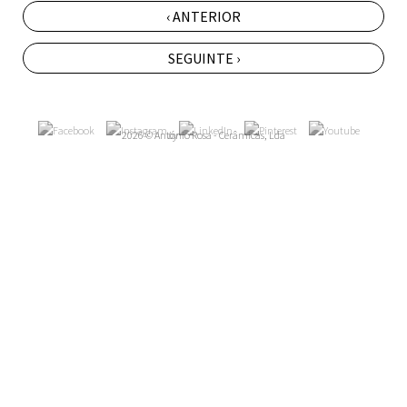
‹ ANTERIOR
SEGUINTE ›
2026 © António Rosa - Cerâmicas, Lda
by